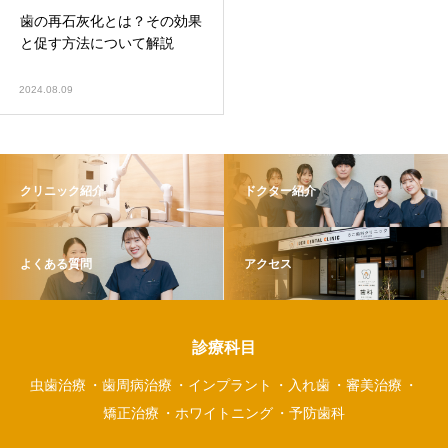
歯の再石灰化とは？その効果
と促す方法について解説
2024.08.09
クリニック紹介
ドクター紹介
よくある質問
アクセス
診療科目
虫歯治療
歯周病治療
インプラント
入れ歯
審美治療
矯正治療
ホワイトニング
予防歯科