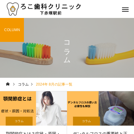
COLUMN
コラム
虫歯治療
歯周病治
治療
コラム
コラム
2024年 8月の記事一覧
歯の詰め物やクラウンの種
歯の健康を維持するた
類とその特徴は？選び方の
食事と栄養のポイント
審美治療
矯正治
ポイントも解説
コラム
コラム
顎関節症とは？症状・原因・
デンタルフロスの重要性と正