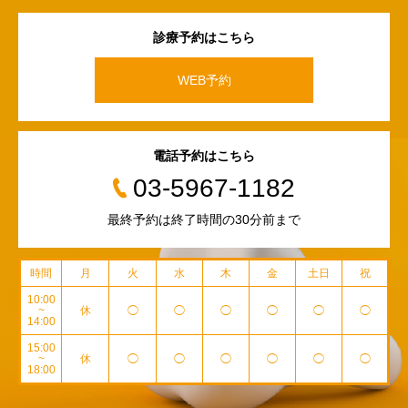
診療予約はこちら
WEB予約
電話予約はこちら
03-5967-1182
最終予約は終了時間の30分前まで
時間
月
火
水
木
金
土日
祝
10:00
~
休
◯
◯
◯
◯
◯
◯
14:00
15:00
~
休
◯
◯
◯
◯
◯
◯
18:00