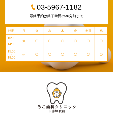
03-5967-1182
最終予約は終了時間の30分前まで
時間
月
火
水
木
金
土日
祝
10:00
~
休
◯
◯
◯
◯
◯
◯
14:00
15:00
~
休
◯
◯
◯
◯
◯
◯
18:00