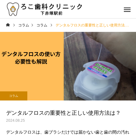
コラム
コラム
デンタルフロスの重要性と正しい使用方法は？
虫歯治療
歯周病治
治療
コラム
歯の詰め物やクラウンの種
歯の健康を維持するた
コラム
類とその特徴は？選び方の
食事と栄養のポイント
審美治療
矯正治
ポイントも解説
デンタルフロスの重要性と正しい使用方法は？
2024.08.25
デンタルフロスは、歯ブラシだけでは届かない歯と歯の間の汚れ