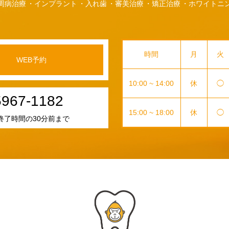
周病治療
インプラント
入れ歯
審美治療
矯正治療
ホワイトニ
時間
月
火
WEB予約
10:00 ~ 14:00
休
◯
5967-1182
15:00 ~ 18:00
休
◯
終了時間の30分前まで