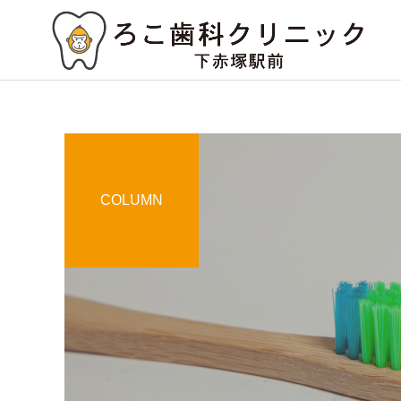
COLUMN
虫歯治療
コラム
治療
知覚過敏の原因と対処法
歯の詰め物やクラウンの種
は？放置する問題点
類とその特徴は？選び方の
審美治療
ポイントも解説