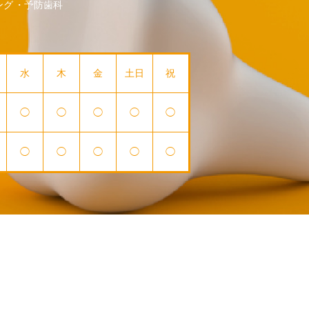
ング
予防歯科
水
木
金
土日
祝
◯
◯
◯
◯
◯
◯
◯
◯
◯
◯