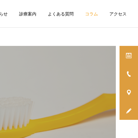
らせ
診療案内
よくある質問
コラム
アクセス
詳細を見る
入れ歯
虫歯
コラム
むし歯を放置したら痛みが
乳歯はむし歯で失っても大
なくなったけど治療は必
丈夫は嘘！乳歯を守る必要
グ
予防歯科
要？
性とは？