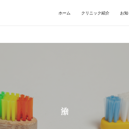
ホーム
クリニック紹介
お知
歯周病治療
インプラント
コラム
歯周病
歯の健康を維持するための
歯周病と全身の健康の関係
食事と栄養のポイント
とは？妊娠・糖尿病・心臓
矯正治療
ホワイトニン
病などへの影響