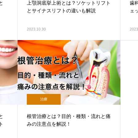
と
上顎洞底挙上術とは？ソケットリフト
歯
とサイナスリフトの違いも解説
ェ
2023.10.30
2023
治療
と
根管治療とは？目的・種類・流れと痛
ト
みの注意点を解説！