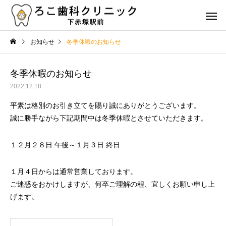
お知らせ
冬季休暇のお知らせ
冬季休暇のお知らせ
2022.12.18
平素は格別のお引き立てを賜り誠にありがとうございます。
虫歯治療
歯周病治
誠に勝手ながら下記期間中は冬季休暇とさせていただきます。
治療
コラム
１２月２８日 午後～１月３日 終日
歯の詰め物やクラウンの種
歯の健康を維持するた
類とその特徴は？選び方の
食事と栄養のポイント
１月４日からは通常営業しております。
審美治療
矯正治
ポイントも解説
ご迷惑をおかけしますが、何卒ご理解の程、宜しくお願い申し上
げます。