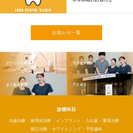
お知らせ一覧
クリニック紹介
ドクター紹介
よくある質問
アクセス
診療科目
虫歯治療
歯周病治療
インプラント
入れ歯
審美治療
矯正治療
ホワイトニング
予防歯科