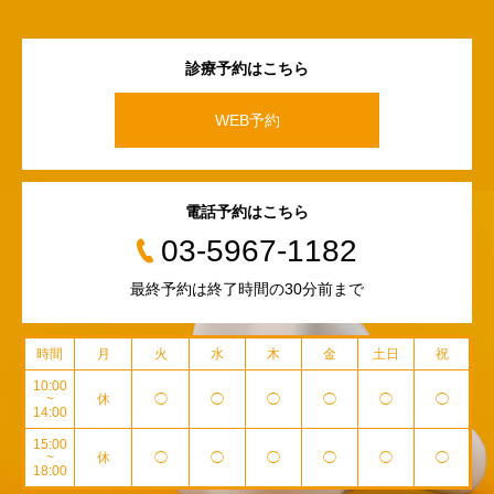
診療予約はこちら
WEB予約
電話予約はこちら
03-5967-1182
最終予約は終了時間の30分前まで
時間
月
火
水
木
金
土日
祝
10:00
~
休
◯
◯
◯
◯
◯
◯
14:00
15:00
~
休
◯
◯
◯
◯
◯
◯
18:00