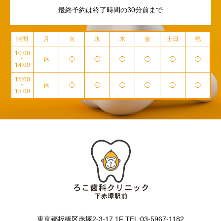
最終予約は終了時間の30分前まで
時間
月
火
水
木
金
土日
祝
10:00
~
休
◯
◯
◯
◯
◯
◯
14:00
15:00
~
休
◯
◯
◯
◯
◯
◯
18:00
東京都板橋区赤塚2-3-17 1F TEL:03-5967-1182