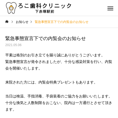
お知らせ
緊急事態宣言下での内覧会のお知らせ
緊急事態宣言下での内覧会のお知らせ
2021.05.06
平素は格別のお引き立てを賜り誠にありがとうございます。
虫歯治療
歯周病治
緊急事態宣言が発令されましたが、十分な感染対策を行い、内覧
治療
コラム
会を開催いたします。
歯の詰め物やクラウンの種
歯の健康を維持するた
来院された方には、内覧会特典プレゼントもあります。
類とその特徴は？選び方の
食事と栄養のポイント
審美治療
矯正治
ポイントも解説
当日は検温、手指消毒、手袋装着のご協力をお願いいたします。
十分な換気と人数制限をおこない、院内は一方通行とさせて頂き
ます。