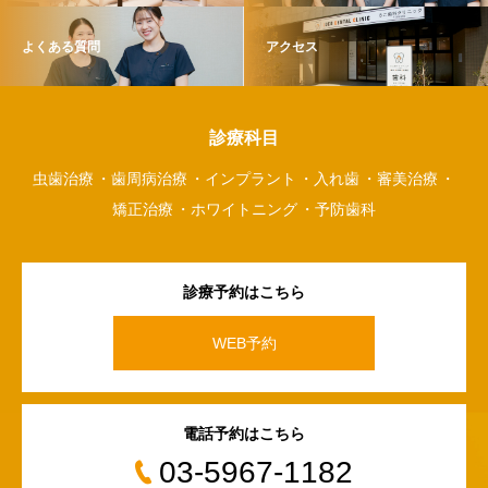
よくある質問
アクセス
診療科目
虫歯治療
歯周病治療
インプラント
入れ歯
審美治療
矯正治療
ホワイトニング
予防歯科
診療予約はこちら
WEB予約
電話予約はこちら
03-5967-1182