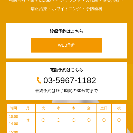
虫歯治療
歯周病治療
インプラント
入れ歯
審美治療
矯正治療
ホワイトニング
予防歯科
診療予約はこちら
WEB予約
電話予約はこちら
03-5967-1182
最終予約は終了時間の30分前まで
時間
月
火
水
木
金
土日
祝
10:00
~
休
◯
◯
◯
◯
◯
◯
14:00
15:00