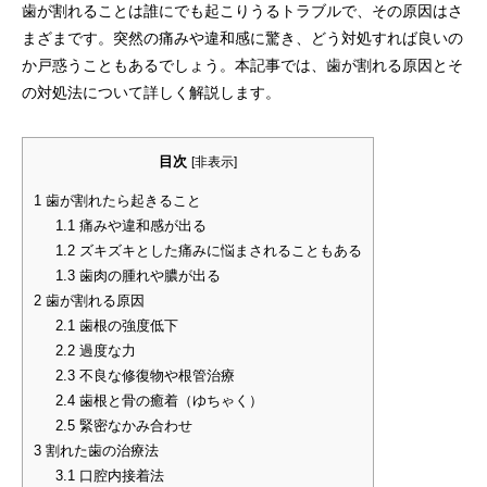
歯が割れることは誰にでも起こりうるトラブルで、その原因はさ
まざまです。突然の痛みや違和感に驚き、どう対処すれば良いの
か戸惑うこともあるでしょう。本記事では、歯が割れる原因とそ
の対処法について詳しく解説します。
目次
[
非表示
]
1
歯が割れたら起きること
1.1
痛みや違和感が出る
1.2
ズキズキとした痛みに悩まされることもある
1.3
歯肉の腫れや膿が出る
2
歯が割れる原因
2.1
歯根の強度低下
2.2
過度な力
2.3
不良な修復物や根管治療
2.4
歯根と骨の癒着（ゆちゃく）
2.5
緊密なかみ合わせ
3
割れた歯の治療法
3.1
口腔内接着法