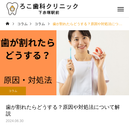
コラム
コラム
歯が割れたらどうする？原因や対処法について解説
虫歯治療
歯周病治
治療
コラム
歯の詰め物やクラウンの種
歯の健康を維持するた
コラム
類とその特徴は？選び方の
食事と栄養のポイント
審美治療
矯正治
ポイントも解説
歯が割れたらどうする？原因や対処法について解
説
2024.06.30