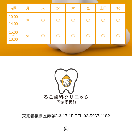
時間
月
火
水
木
金
土日
祝
10:00
~
休
◯
◯
◯
◯
◯
◯
14:00
15:00
~
休
◯
◯
◯
◯
◯
◯
18:00
東京都板橋区赤塚2-3-17 1F TEL:03-5967-1182