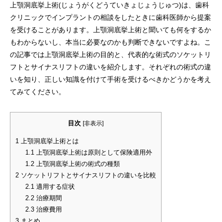
上顎洞底挙上術(じょうがくどうていきょじょうじゅつ)は、歯科
クリニックでインプラントの相談をしたときに歯科医師から提案
を受けることがあります。上顎洞底挙上術と聞いても何をするか
もわからないし、本当に必要なのかも判断できないですよね。こ
の記事では上顎洞底挙上術の目的と、代表的な術式のソケットリ
フトとサイナスリフトの違いを紹介します。それぞれの術式の違
いを知り、正しい知識を付けて手術を受けるべきかどうかを考え
てみてください。
目次
[
非表示
]
1
上顎洞底挙上術とは
1.1
上顎洞底挙上術は原則として保険適用外
1.2
上顎洞底挙上術の術式の種類
2
ソケットリフトとサイナスリフトの違いを比較
2.1
適用する症状
2.2
治療期間
2.3
治療費用
3
まとめ