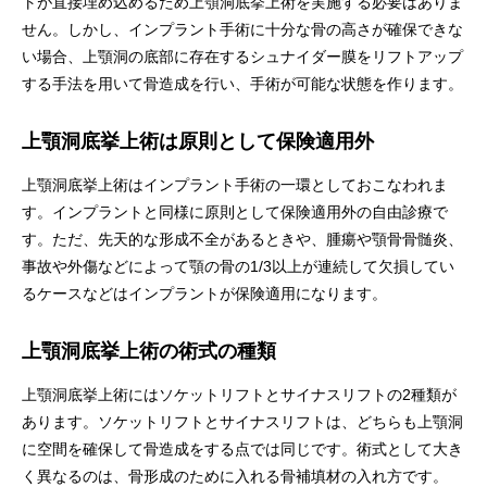
トが直接埋め込めるため上顎洞底挙上術を実施する必要はありま
せん。しかし、インプラント手術に十分な骨の高さが確保できな
い場合、上顎洞の底部に存在するシュナイダー膜をリフトアップ
する手法を用いて骨造成を行い、手術が可能な状態を作ります。
上顎洞底挙上術は原則として保険適用外
上顎洞底挙上術はインプラント手術の一環としておこなわれま
す。インプラントと同様に原則として保険適用外の自由診療で
す。ただ、先天的な形成不全があるときや、腫瘍や顎骨骨髄炎、
事故や外傷などによって顎の骨の1/3以上が連続して欠損してい
るケースなどはインプラントが保険適用になります。
上顎洞底挙上術の術式の種類
上顎洞底挙上術にはソケットリフトとサイナスリフトの2種類が
あります。ソケットリフトとサイナスリフトは、どちらも上顎洞
に空間を確保して骨造成をする点では同じです。術式として大き
く異なるのは、骨形成のために入れる骨補填材の入れ方です。