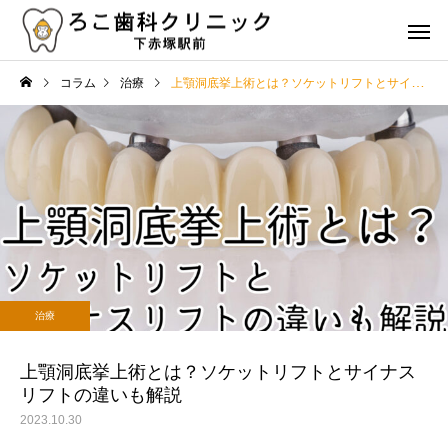
コラム
治療
上顎洞底挙上術とは？ソケットリフトとサイナスリフトの違いも解説
虫歯治療
歯周病治
治療
コラム
歯の詰め物やクラウンの種
歯の健康を維持するた
治療
類とその特徴は？選び方の
食事と栄養のポイント
審美治療
矯正治
ポイントも解説
上顎洞底挙上術とは？ソケットリフトとサイナス
リフトの違いも解説
2023.10.30