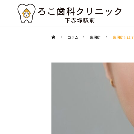
コラム
歯周病
歯周病とは
虫歯治療
コラム
治療
知覚過敏の原因と対処法
歯の詰め物やクラウンの種
は？放置する問題点
類とその特徴は？選び方の
審美治療
ポイントも解説