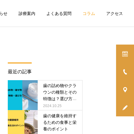
らせ
診療案内
よくある質問
コラム
アクセス
詳細を見る
入れ歯
最近の記事
虫歯
コラム
歯の詰め物やクラ
むし歯を放置したら痛みが
乳歯はむし歯で失っても大
ウンの種類とその
特徴は？選び方の
なくなったけど治療は必
丈夫は嘘！乳歯を守る必要
グ
予防歯科
ポイントも解説
2024.10.25
要？
性とは？
歯の健康を維持す
るための食事と栄
養のポイント