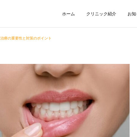
ホーム
クリニック紹介
お知
？治療の重要性と対策のポイント
歯周病治療
インプラント
コラム
歯周病
歯の健康を維持するための
歯周病と全身の健康の関係
食事と栄養のポイント
とは？妊娠・糖尿病・心臓
矯正治療
ホワイトニン
病などへの影響