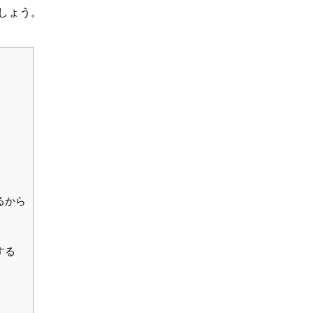
しょう。
るから
する