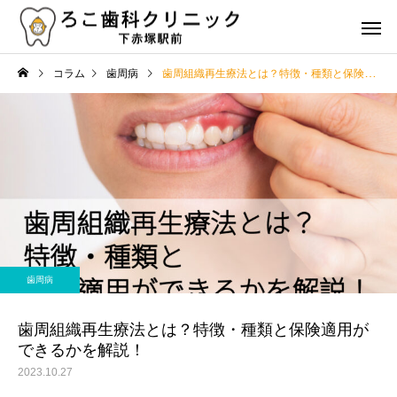
コラム
歯周病
歯周組織再生療法とは？特徴・種類と保険適用ができるかを解説！
虫歯治療
歯周病治
治療
コラム
歯の詰め物やクラウンの種
歯の健康を維持するた
歯周病
類とその特徴は？選び方の
食事と栄養のポイント
審美治療
矯正治
ポイントも解説
歯周組織再生療法とは？特徴・種類と保険適用が
できるかを解説！
2023.10.27