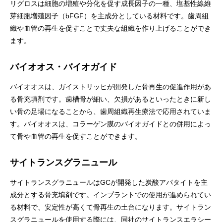
リグロスは細胞の増殖や分化を促す成長因子の一種、塩基性線維
芽細胞増殖因子（bFGF）を主成分としている材料です。歯周組
織や血管の再生を促すことで丈夫な組織を作り上げることができ
ます。
バイオオス・バイオガイド
バイオオスは、ガイストリッヒが開発した骨再生の促進作用があ
る骨充填剤です。歯槽骨が細い、欠損があるといったときに新し
い骨の足場になることから、歯周組織再生療法で応用されていま
す。バイオオスは、コラーゲン膜のバイオガイドとの併用によっ
て骨や血管の再生を促すことができます。
サイトランスグラニュール
サイトランスグラニュールはGCが開発した炭酸アパタイトを主
成分とする骨充填剤です。インプラントでの使用が進められてい
る材料で、安定性が高くて骨再生の土台になります。サイトラン
スグラニュールを使用する際には、同社のサイトランスエラシー