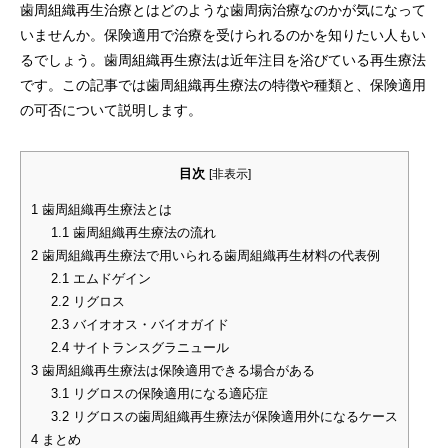
歯周組織再生治療とはどのような歯周病治療なのかが気になって
いませんか。保険適用で治療を受けられるのかを知りたい人もい
るでしょう。歯周組織再生療法は近年注目を浴びている再生療法
です。この記事では歯周組織再生療法の特徴や種類と、保険適用
の可否について説明します。
目次
[
非表示
]
1
歯周組織再生療法とは
1.1
歯周組織再生療法の流れ
2
歯周組織再生療法で用いられる歯周組織再生材料の代表例
2.1
エムドゲイン
2.2
リグロス
2.3
バイオオス・バイオガイド
2.4
サイトランスグラニュール
3
歯周組織再生療法は保険適用できる場合がある
3.1
リグロスの保険適用になる適応症
3.2
リグロスの歯周組織再生療法が保険適用外になるケース
4
まとめ