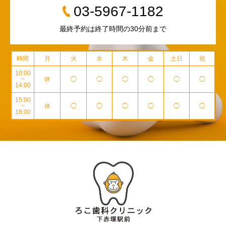
03-5967-1182
最終予約は終了時間の30分前まで
時間
月
火
水
木
金
土日
祝
10:00
~
休
◯
◯
◯
◯
◯
◯
14:00
15:00
~
休
◯
◯
◯
◯
◯
◯
18:00