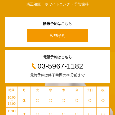
矯正治療
ホワイトニング
予防歯科
診療予約はこちら
WEB予約
電話予約はこちら
03-5967-1182
最終予約は終了時間の30分前まで
時間
月
火
水
木
金
土日
祝
10:00
~
休
◯
◯
◯
◯
◯
◯
14:00
15:00
~
休
◯
◯
◯
◯
◯
◯