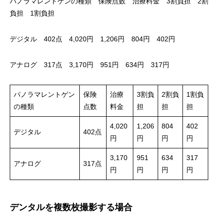
パノラマレントゲンの種類 保険点数 治療料金 3割負担 2割
負担 1割負担
デジタル 402点 4,020円 1,206円 804円 402円
アナログ 317点 3,170円 951円 634円 317円
パノラマレントゲン
保険
治療
3割負
2割負
1割負
の種類
点数
料金
担
担
担
4,020
1,206
804
402
デジタル
402点
円
円
円
円
3,170
951
634
317
アナログ
317点
円
円
円
円
デンタルを複数枚撮影する場合