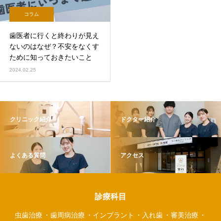
コラム
歯医者に行くと終わりが見え
ないのはなぜ？不安をなくす
ために知っておきたいこと
2024.02.25
クリニック紹介
ドクター紹介
よくある質問
アクセス
診療科目
虫歯治療
歯周病治療
インプラント
入れ歯
審美治療