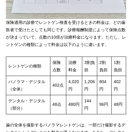
保険適用の診療でレントゲン検査を受けるときの料金は、どの歯
医者で受けたとしても同じです。診療報酬制度によって保険点数
が決まっていて、点数の10倍が治療料金になります。ただし、レ
ントゲンの種類によって料金は以下のように違います。
保険
治療
3割負
2割
1割
レントゲンの種類
点数
料金
担
負担
負担
パノラマ・デジタル
4,020
1,206
804
402
402点
（全体）
円
円
円
円
デンタル・デジタル
144
48点
480円
96円
48円
（部分）
円
歯の全体を撮影するパノラマレントゲンは、一部だけ撮影するデ