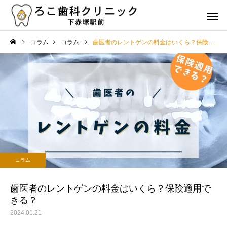
コラム
コラム
歯医者のレントゲンの料金はいくら？保険適用できる？
虫歯治療
歯周病治
治療
コラム
歯の詰め物やクラウンの種
歯の健康を維持するた
コラム
類とその特徴は？選び方の
食事と栄養のポイント
審美治療
矯正治
ポイントも解説
歯医者のレントゲンの料金はいくら？保険適用で
きる？
2024.01.21