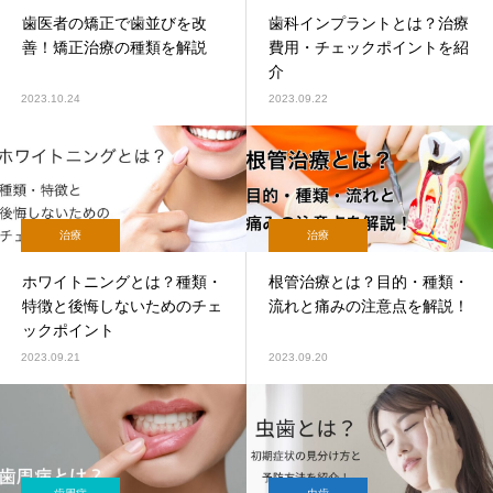
歯医者の矯正で歯並びを改
歯科インプラントとは？治療
善！矯正治療の種類を解説
費用・チェックポイントを紹
介
2023.10.24
2023.09.22
治療
治療
ホワイトニングとは？種類・
根管治療とは？目的・種類・
特徴と後悔しないためのチェ
流れと痛みの注意点を解説！
ックポイント
2023.09.21
2023.09.20