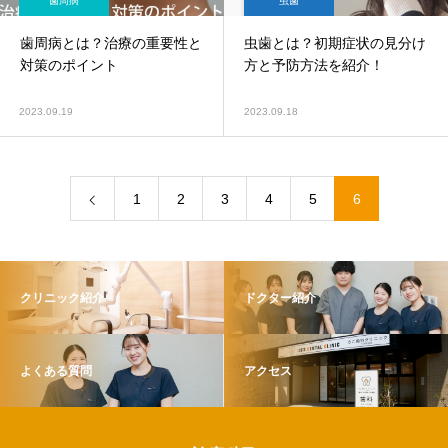
歯周病
虫歯
歯周病とは？治療の重要性と
虫歯とは？初期症状の見分け
対策のポイント
方と予防方法を紹介！
2023.09.19
2023.09.18
1
2
3
4
5
6
クリニック紹介
ドクター紹介
よくある質問
アクセス