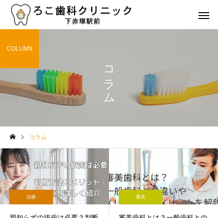
COLUMN
コラム
虫歯治療
歯周病治
治療
コラム
コラム
歯の詰め物やクラウンの種
歯の健康を維持するた
類とその特徴は？選び方の
食事と栄養のポイント
審美治療
矯正治
ポイントも解説
治療
審美
親知らずの抜歯は必要？判断
審美歯科とは？一般歯科との